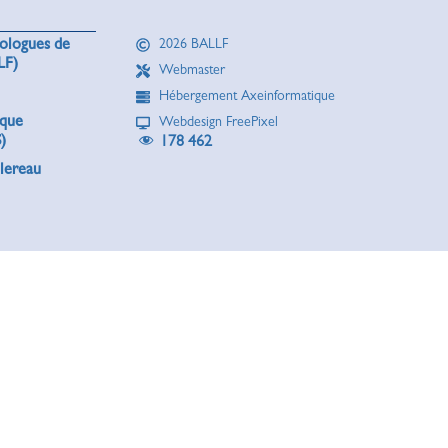
rologues de
2026 BALLF
LF)
Webmaster
Hébergement Axeinformatique
ique
Webdesign FreePixel
)
178 462
lereau