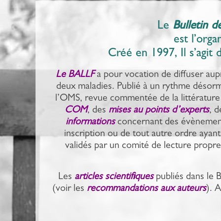
Le
Bulletin d
est l’org
Créé en 1997, Il s’agit 
Le BALLF
a pour vocation de diffuser aup
deux maladies. Publié à un rythme désorma
l’OMS, revue commentée de la littérature 
COM
, des
mises au points
d’experts
, 
informations
concernant des évènement
inscription ou de tout autre ordre ayant t
validés par un comité de lecture propr
Les
articles scientifiques
publiés dans le 
(voir les
recommandations aux auteurs
). 