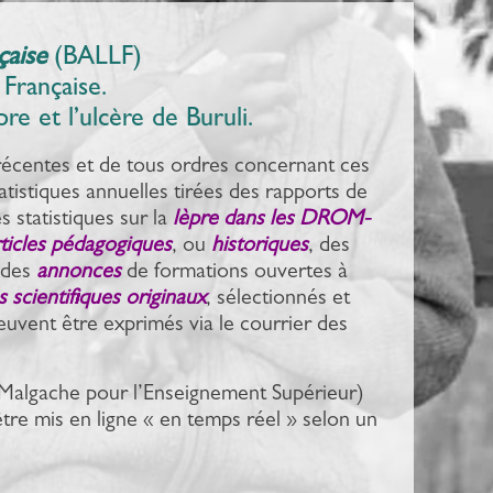
çaise
(BALLF)
Française.
re et l’ulcère de Buruli.
 récentes et de tous ordres concernant ces
tistiques annuelles tirées des rapports de
 statistiques sur la
lèpre dans les DROM-
ticles pédagogiques
, ou
historiques
, des
 des
annonces
de formations ouvertes à
es scientifiques originaux
, sélectionnés et
euvent être exprimés via le courrier des
t Malgache pour l’Enseignement Supérieur)
’être mis en ligne « en temps réel » selon un