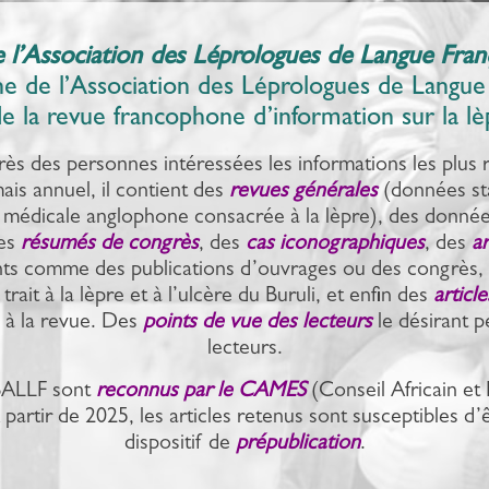
e l’Association des Léprologues de Langue Fran
ane de l’Association des Léprologues de Langue 
de la revue francophone d’information sur la lèp
rès des personnes intéressées les informations les plus
is annuel, il contient des
revues générales
(données sta
médicale anglophone consacrée à la lèpre), des données
des
résumés de congrès
, des
cas iconographiques
, des
ar
s comme des publications d’ouvrages ou des congrès,
rait à la lèpre et à l’ulcère du Buruli, et enfin des
articl
e à la revue. Des
points de vue des lecteurs
le désirant p
lecteurs.
BALLF sont
reconnus par le
CAMES
(Conseil Africain e
A partir de 2025, les articles retenus sont susceptibles d
dispositif de
prépublication
.