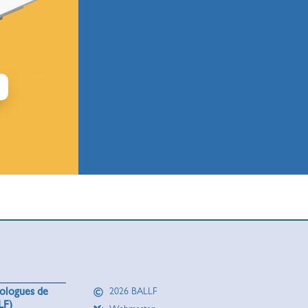
rologues de
2026 BALLF
LF)