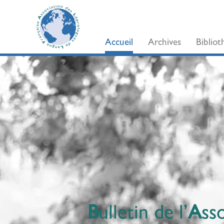
Accueil
Archives
Biblio
B
ulletin de l’
A
ss