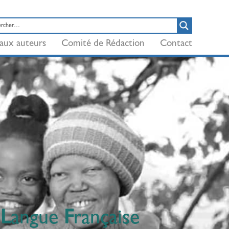
aux auteurs
Comité de Rédaction
Contact
e
L
angue
F
rançaise