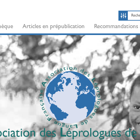
thèque
Articles en prépublication
Recommandations 
ociation des
L
éprologues d