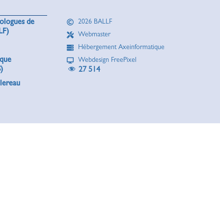
rologues de
2026 BALLF
LF)
Webmaster
Hébergement Axeinformatique
ique
Webdesign FreePixel
)
27 514
lereau