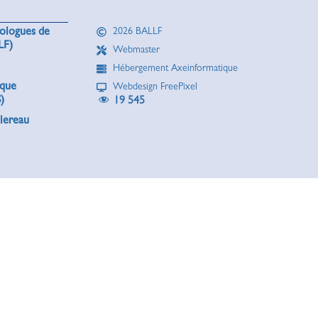
rologues de
2026 BALLF
LF)
Webmaster
Hébergement Axeinformatique
ique
Webdesign FreePixel
)
19 545
lereau