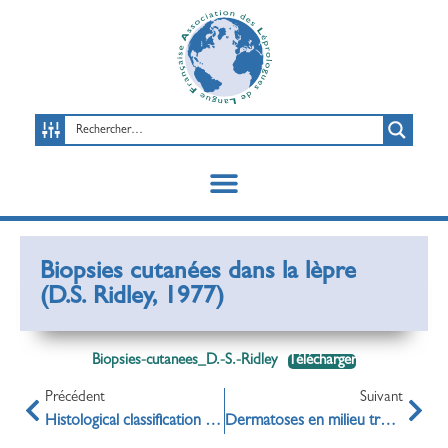
Biopsies cutanées dans la lèpre
(D.S. Ridley, 1977)
Biopsies-cutanees_D.-S.-Ridley
Télécharger
Précédent
Suivant
Histological classification of leprosy (Ridley D.S., Bull WHO, 1974)
Dermatoses en milieu tropical (L’Enfant en milieu tropical, 1994)